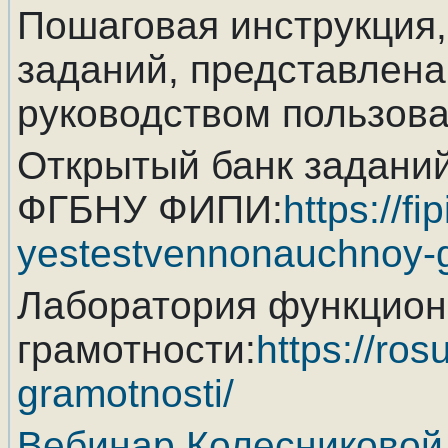
Пошаговая инструкция,
заданий, представлена
руководством пользова
Открытый банк заданий
ФГБНУ ФИПИ:
https://f
yestestvennonauchnoy-g
Лаборатория функцио
грамотности:
https://ros
gramotnosti/
Вебинар Колесниковой 